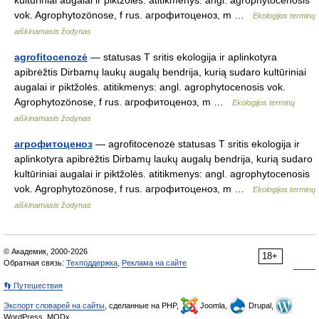
kultūriniai augalai ir piktžolės. atitikmenys: angl. agrophytocenosis
vok. Agrophytozönose, f rus. агрофитоценоз, m …
Ekologijos terminų
aiškinamasis žodynas
agrofitocenozė
— statusas T sritis ekologija ir aplinkotyra
apibrėžtis Dirbamų laukų augalų bendrija, kurią sudaro kultūriniai
augalai ir piktžolės. atitikmenys: angl. agrophytocenosis vok.
Agrophytozönose, f rus. агрофитоценоз, m …
Ekologijos terminų
aiškinamasis žodynas
агрофитоценоз
— agrofitocenozė statusas T sritis ekologija ir
aplinkotyra apibrėžtis Dirbamų laukų augalų bendrija, kurią sudaro
kultūriniai augalai ir piktžolės. atitikmenys: angl. agrophytocenosis
vok. Agrophytozönose, f rus. агрофитоценоз, m …
Ekologijos terminų
aiškinamasis žodynas
© Академик, 2000-2026
18+
Обратная связь:
Техподдержка
,
Реклама на сайте
👣 Путешествия
Экспорт словарей на сайты
, сделанные на PHP,
Joomla,
Drupal,
WordPress, MODx.