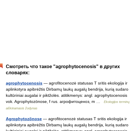
Смотреть что такое "agrophytocenosis" в других
словарях:
agrophytocenosis
— agrofitocenozė statusas T sritis ekologija ir
aplinkotyra apibrėžtis Dirbamų laukų augalų bendrija, kurią sudaro
kultūriniai augalai ir piktžolės. atitikmenys: angl. agrophytocenosis
vok. Agrophytozönose, f rus. агрофитоценоз, m …
Ekologijos terminų
aiškinamasis žodynas
Agrophytozönose
— agrofitocenozė statusas T sritis ekologija ir
aplinkotyra apibrėžtis Dirbamų laukų augalų bendrija, kurią sudaro