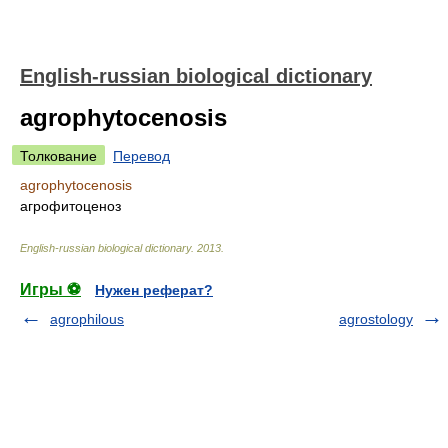
English-russian biological dictionary
agrophytocenosis
Толкование
Перевод
agrophytocenosis
агрофитоценоз
English-russian biological dictionary
.
2013
.
Игры ⚽
Нужен реферат?
agrophilous
agrostology